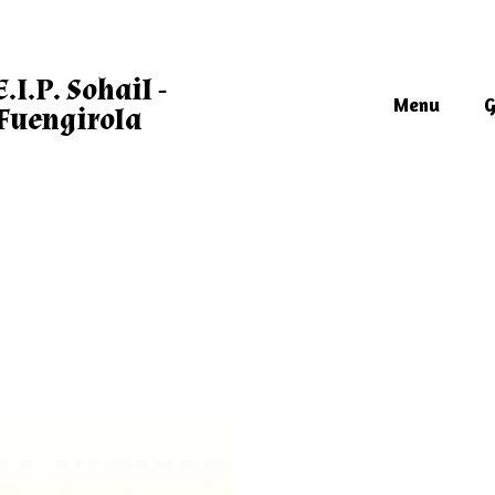
E.I.P. Sohail -
Menu
G
Fuengirola